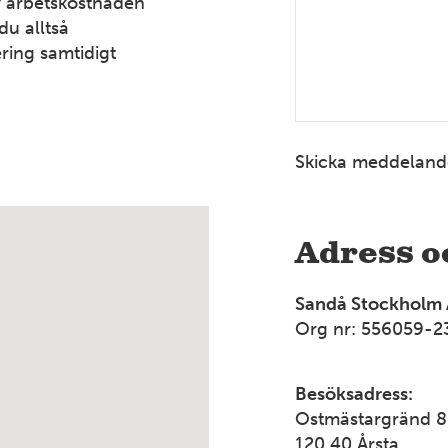
v arbetskostnaden
du alltså
ring samtidigt
Skicka meddeland
Adress o
Sandå Stockholm
Org nr: 556059-2
Besöksadress:
Ostmästargränd 8
120 40 Årsta