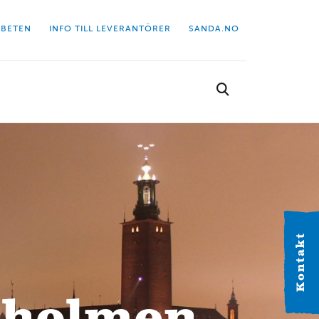
BETEN
INFO TILL LEVERANTÖRER
SANDA.NO
Välj kontor
Hitta dit närmaste kontor.
Kontakt
VÄSTERGÖTLAND
Alingsås
Industrigatan 2C 441 38 Alingsås Tel: 0322-63 41 20