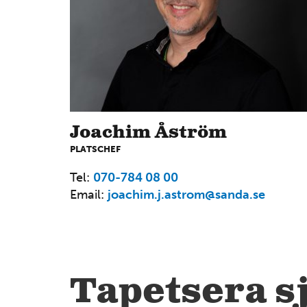
Joachim Åström
PLATSCHEF
6
Tel:
070-784 08 00
Email:
joachim.j.astrom@sanda.se
14
4
Tapetsera sj