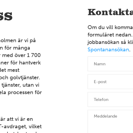
ss
Kontakta
Om du vill komma i
formuläret nedan.
holmen är vi på
jobbansökan så kli
an för många
Spontanansökan
.
ör med över 1 700
ner för hantverk
det mest
och golvtjänster.
tjänster, utan vi
ela processen för
r att vi är en
-avdraget, vilket