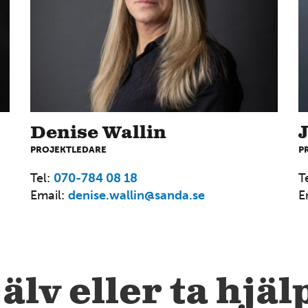
4
Denise Wallin
PROJEKTLEDARE
P
12
Tel:
070-784 08 18
T
Email:
denise.wallin@sanda.se
E
7
älv eller ta hjäl