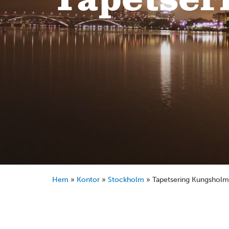
Tapetser
Hem
»
Kontor
»
Stockholm
»
Tapetsering Kungshol