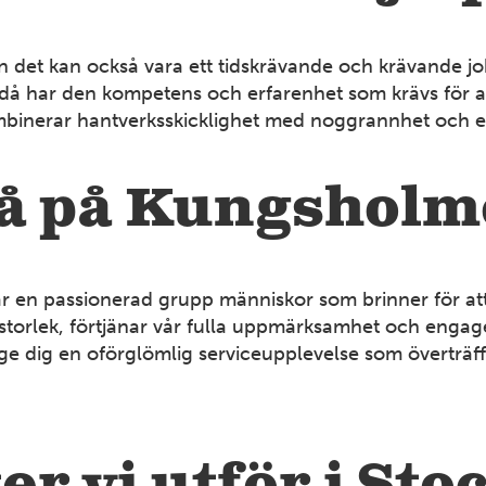
n det kan också vara ett tidskrävande och krävande job
 har den kompetens och erfarenhet som krävs för att g
kombinerar hantverksskicklighet med noggrannhet och es
då på Kungsholm
är en passionerad grupp människor som brinner för att
ett storlek, förtjänar vår fulla uppmärksamhet och eng
att ge dig en oförglömlig serviceupplevelse som överträf