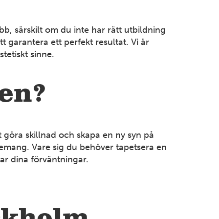
STOCKHOLM
Huvudkontor
b, särskilt om du inte har rätt utbildning
Berga Backe 2 182 53 Danderyd Tel: 08-714 35 00
arantera ett perfekt resultat. Vi är
Mer information
tetiskt sinne.
SMÅLAND
en?
Jönköping
Källebacksvägen 11 554 75 Jönköping Tel: 036-31 44
30
Mer information
 göra skillnad och skapa en ny syn på
agemang. Vare sig du behöver tapetsera en
far dina förväntningar.
KALMAR
Kalmar
Företagarevägen 1B 394 70 Kalmar Tel: 0480-42 23
00