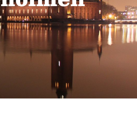
sholmen
Mer information
STOCKHOLM
Arlanda
Berga Backe 2 182 53 Danderyd Tel: 070-655 22 78
Mer information
NORGE
Bodø
Andreas Markussons vei 66B 8019 Bodø Tel: +47 454
73 592
Mer information
BOLLNÄS