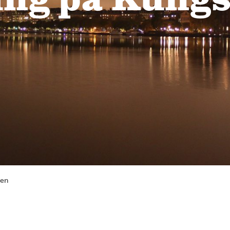
ing på Kung
men