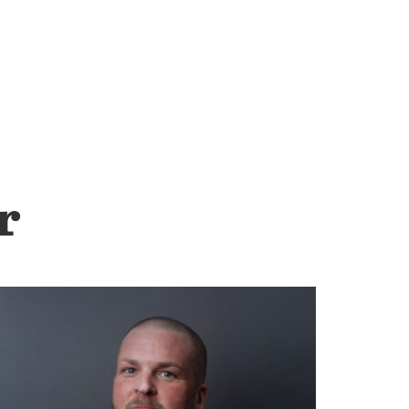
GÄSTRIKLAND
Gävle
Beckasinvägen 3 803 09 Gävle Tel: 026-18 80 40
Mer information
VÄSTERGÖTLAND
r
Göteborg
Aröds Industriväg 76 417 05 Göteborg Tel: 031-338 74
80
Mer information
HALLAND
Halmstad
Kristinehedsvägen 27 302 44 Halmstad Tel: 035-16 98