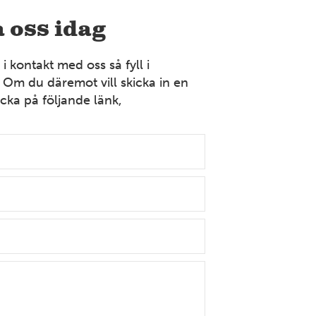
Bollnäs
 oss idag
Industrigatan 9 821 41 Bollnäs Tel: 070-394 37 55
Mer information
 kontakt med oss så fyll i
 Om du däremot vill skicka in en
cka på följande länk,
VÄSTERGÖTLAND
Borås
Strömslundsgatan 3 507 62 Borås Tel: 070-378 99 04
Mer information
DALARNA
Dalarna
Främbyvägen 8 791 52 Falun Tel: 023-100 13
Mer information