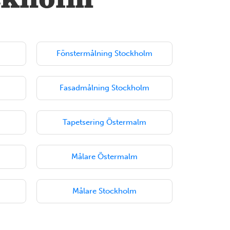
ockholm
Mer information
BLEKINGE
Karlshamn
Fönstermålning Stockholm
Öresundsvägen 13 374 31 Karlshamn Tel: 0454-77 32
50
Fasadmålning Stockholm
Mer information
Tapetsering Östermalm
BLEKINGE
Karlskrona
Målare Östermalm
Tennvägen 1 371 50 Karlskrona Tel: 0455-30 71 20
Mer information
Målare Stockholm
VÄRMLAND
Karlstad