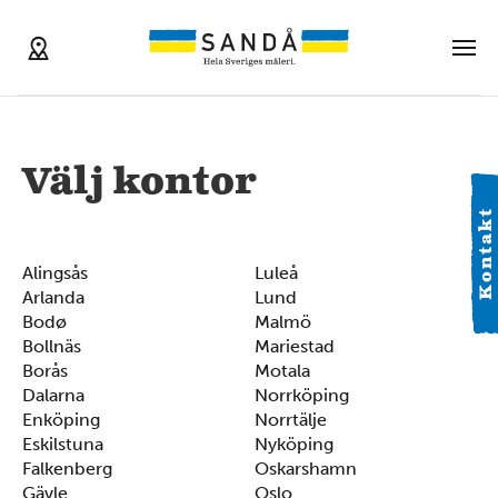
Välj kontor
Kontakt
Alingsås
Luleå
Arlanda
Lund
Bodø
Malmö
Bollnäs
Mariestad
Borås
Motala
Dalarna
Norrköping
Enköping
Norrtälje
Eskilstuna
Nyköping
Falkenberg
Oskarshamn
Gävle
Oslo