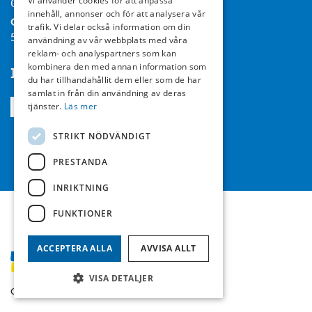
Vi använder cookies för att anpassa
08-714 35 00
innehåll, annonser och för att analysera vår
Org nr:
trafik. Vi delar också information om din
556467-7119
användning av vår webbplats med våra
reklam- och analyspartners som kan
kombinera den med annan information som
Följ oss
du har tillhandahållit dem eller som de har
samlat in från din användning av deras
tjänster.
Läs mer
STRIKT NÖDVÄNDIGT
PRESTANDA
INRIKTNING
FUNKTIONER
ACCEPTERA ALLA
AVVISA ALLT
VISA DETALJER
Copyright © Sandå 2026