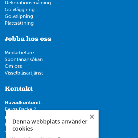
Dekorationsmålning
12
6
Golvläggning
Golvslipning
Plattsättning
14
Jobba hos oss
7
4
Medarbetare
Spontanansökan
Om oss
Visselblåsartjänst
Kontakt
Huvudkontoret:
Berga Backe 2
×
Post:
Denna webbplats använder
Box 732, 182 17 Danderyd
cookies
Tel: