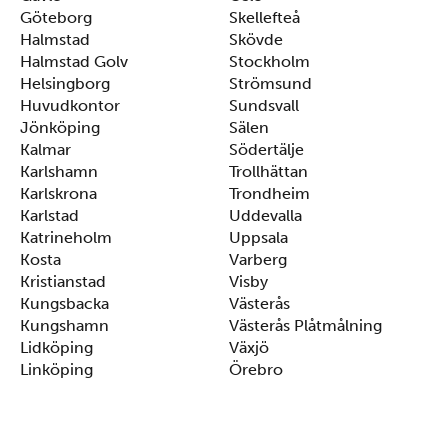
Göteborg
Skellefteå
Halmstad
Skövde
Halmstad Golv
Stockholm
Helsingborg
Strömsund
Huvudkontor
Sundsvall
Jönköping
Sälen
Kalmar
Södertälje
Karlshamn
Trollhättan
Karlskrona
Trondheim
Karlstad
Uddevalla
Katrineholm
Uppsala
Kosta
Varberg
Kristianstad
Visby
Kungsbacka
Västerås
Kungshamn
Västerås Plåtmålning
Lidköping
Växjö
Linköping
Örebro