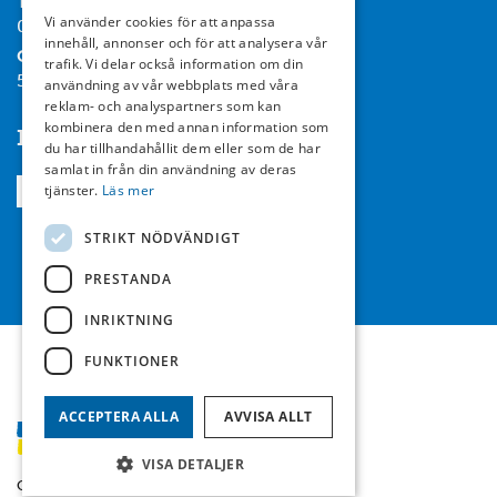
Tel:
Vi använder cookies för att anpassa
08-714 35 00
innehåll, annonser och för att analysera vår
Org nr:
trafik. Vi delar också information om din
556467-7119
användning av vår webbplats med våra
reklam- och analyspartners som kan
kombinera den med annan information som
Följ oss
du har tillhandahållit dem eller som de har
samlat in från din användning av deras
tjänster.
Läs mer
STRIKT NÖDVÄNDIGT
PRESTANDA
INRIKTNING
FUNKTIONER
ACCEPTERA ALLA
AVVISA ALLT
VISA DETALJER
Copyright © Sandå 2026