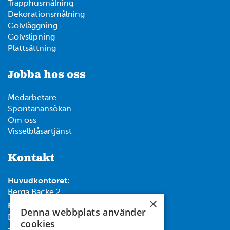
Trapphusmålning
12
Dekorationsmålning
6
Golvläggning
Golvslipning
14
Plattsättning
Jobba hos oss
7
4
Medarbetare
Spontanansökan
Om oss
Visselblåsartjänst
Kontakt
Huvudkontoret:
Berga Backe 2
×
Post:
Denna webbplats använder
Box 732, 182 17 Danderyd
cookies