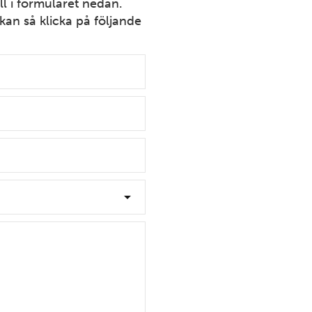
l i formuläret nedan.
kan så klicka på följande
4
12
7