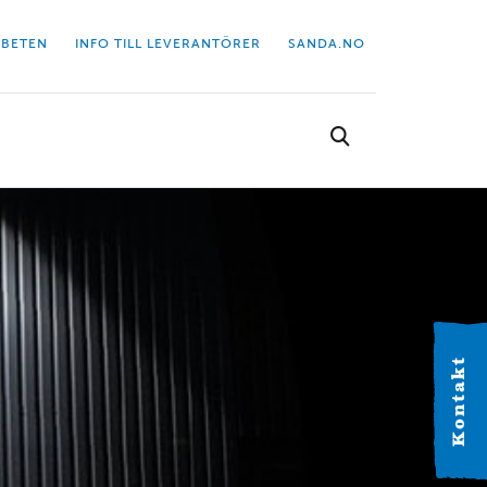
BETEN
INFO TILL LEVERANTÖRER
SANDA.NO
Välj kontor
Hitta dit närmaste kontor.
Kontakt
VÄSTERGÖTLAND
Alingsås
Industrigatan 2C 441 38 Alingsås Tel: 0322-63 41 20