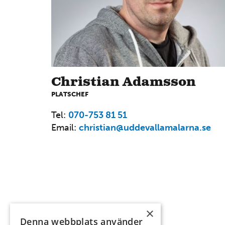
Christian Adamsson
PLATSCHEF
Tel:
070-753 81 51
Email:
christian@uddevallamalarna.se
×
Våra tjänster
Job
Denna webbplats använder