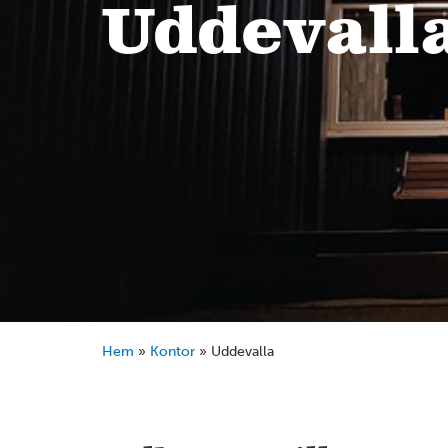
Uddevall
Hem
»
Kontor
»
Uddevalla