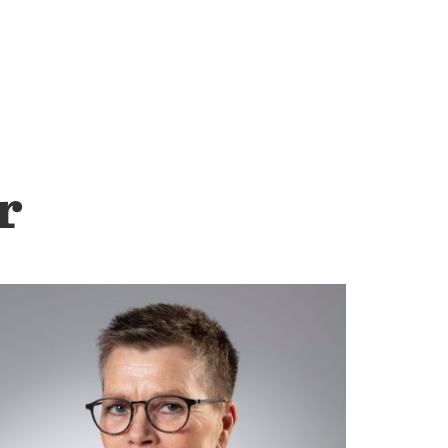
00
Mer information
HALLAND
Halmstad Golv
Kristinehedsvägen 27 302 44 Halmstad Tel: 035-16 98
r
05
Mer information
SKÅNE
Helsingborg
Karbingatan 10 254 67 Helsingborg Tel: 042-15 40 05
Mer information