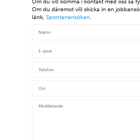
Om du vill komma i kontakt med oss så fyl
Om du däremot vill skicka in en jobbansö
länk,
Spontanansökan
.
6
14
4