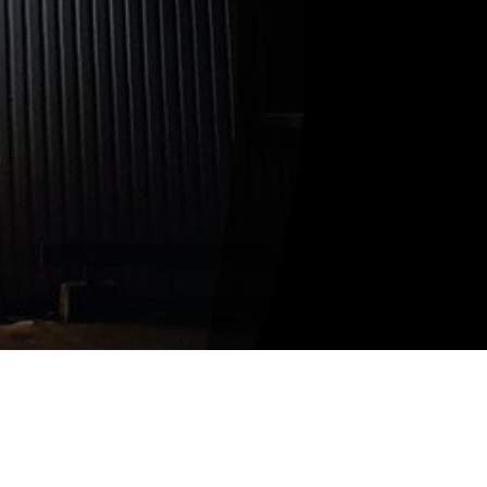
Mer information
STOCKHOLM
Arlanda
Berga Backe 2 182 53 Danderyd Tel: 070-655 22 78
Mer information
NORGE
Bodø
Andreas Markussons vei 66B 8019 Bodø Tel: +47 454
73 592
Mer information
BOLLNÄS