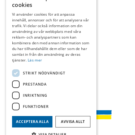
cookies
Våra tjänster
Meda
Vi använder cookies för att anpassa
Tapetsering
Spon
innehåll, annonser och för att analysera vår
Fasadmålning
Om o
trafik. Vi delar också information om din
användning av vår webbplats med våra
Fönstermålning
Visse
reklam- och analyspartners som kan
Takmålning
kombinera den med annan information som
Trapphusmålning
du har tillhandahållit dem eller som de har
samlat in från din användning av deras
Dekorationsmålning
tjänster.
Läs mer
Golvläggning
Golvslipning
STRIKT NÖDVÄNDIGT
Plattsättning
PRESTANDA
INRIKTNING
FUNKTIONER
ACCEPTERA ALLA
AVVISA ALLT
VISA DETALJER