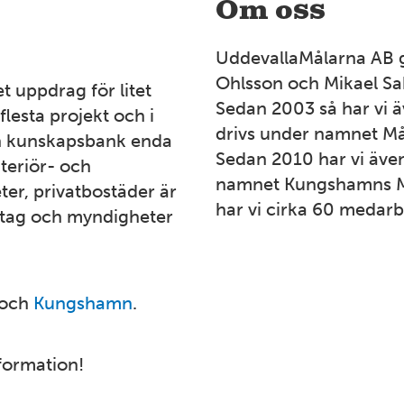
Om oss
UddevallaMålarna AB 
Ohlsson och Mikael Sa
t uppdrag för litet
Sedan 2003 så har vi ä
 flesta projekt och i
drivs under namnet Mål
ch kunskapsbank enda
Sedan 2010 har vi äv
nteriör- och
namnet Kungshamns Mål
ter, privatbostäder är
har vi cirka 60 medarb
retag och myndigheter
och
Kungshamn
.
formation!