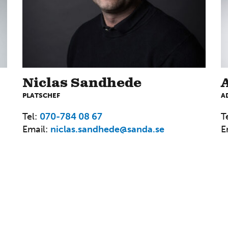
Niclas Sandhede
PLATSCHEF
A
Tel:
070-784 08 67
T
Email:
niclas.sandhede@sanda.se
E
ba hos oss
Kontakt