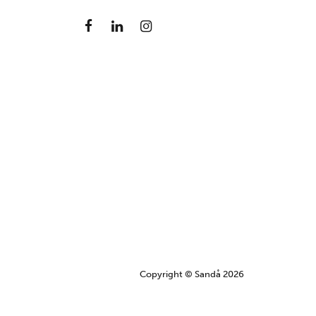
Mer information
BLEKINGE
Karlshamn
ryd
Öresundsvägen 13 374 31 Karlshamn Tel: 0454-77 32
50
Mer information
BLEKINGE
Karlskrona
Tennvägen 1 371 50 Karlskrona Tel: 0455-30 71 20
Mer information
Copyright © Sandå 2026
VÄRMLAND
Karlstad