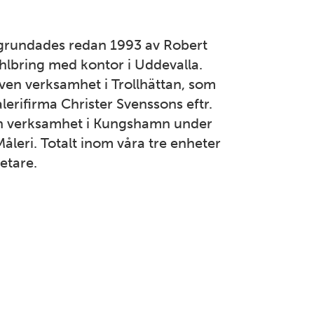
Bollnäs
Industrigatan 9 821 41 Bollnäs Tel: 070-394 37 55
grundades redan 1993 av Robert
Mer information
hlbring med kontor i Uddevalla.
ven verksamhet i Trollhättan, som
VÄSTERGÖTLAND
erifirma Christer Svenssons eftr.
Borås
en verksamhet i Kungshamn under
eri. Totalt inom våra tre enheter
Strömslundsgatan 3 507 62 Borås Tel: 070-378 99 04
etare.
Mer information
DALARNA
Dalarna
Främbyvägen 8 791 52 Falun Tel: 023-100 13
Mer information