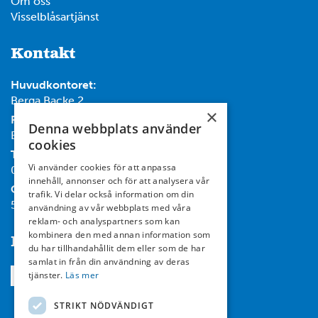
Om oss
Visselblåsartjänst
Kontakt
Huvudkontoret:
Berga Backe 2
×
Post:
Denna webbplats använder
Box 732, 182 17 Danderyd
cookies
Tel:
Vi använder cookies för att anpassa
08-714 35 00
innehåll, annonser och för att analysera vår
Org nr:
trafik. Vi delar också information om din
556467-7119
användning av vår webbplats med våra
reklam- och analyspartners som kan
kombinera den med annan information som
Följ oss
du har tillhandahållit dem eller som de har
samlat in från din användning av deras
tjänster.
Läs mer
STRIKT NÖDVÄNDIGT