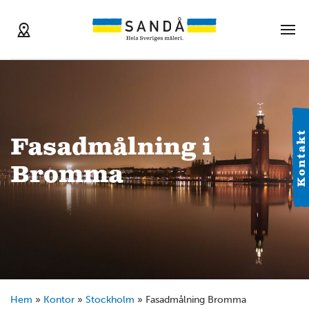
Kontakt
Fasadmålning i
Bromma
Hem
»
Kontor
»
Stockholm
»
Fasadmålning Bromma