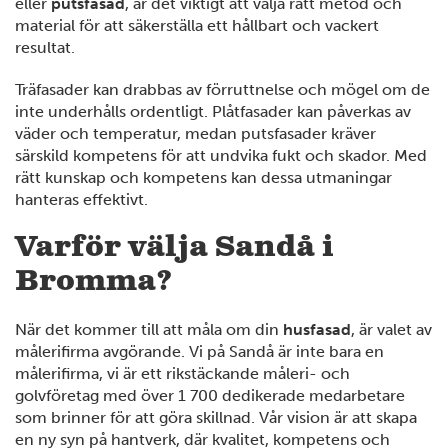
eller
putsfasad
, är det viktigt att välja rätt metod och
material för att säkerställa ett hållbart och vackert
4
resultat.
Träfasader kan drabbas av förruttnelse och mögel om de
inte underhålls ordentligt. Plåtfasader kan påverkas av
väder och temperatur, medan putsfasader kräver
12
6
särskild kompetens för att undvika fukt och skador. Med
rätt kunskap och kompetens kan dessa utmaningar
hanteras effektivt.
14
Varför välja Sandå i
7
Bromma?
4
När det kommer till att måla om din
husfasad
, är valet av
målerifirma avgörande. Vi på Sandå är inte bara en
målerifirma, vi är ett rikstäckande måleri- och
golvföretag med över 1 700 dedikerade medarbetare
som brinner för att göra skillnad. Vår vision är att skapa
en ny syn på hantverk, där kvalitet, kompetens och