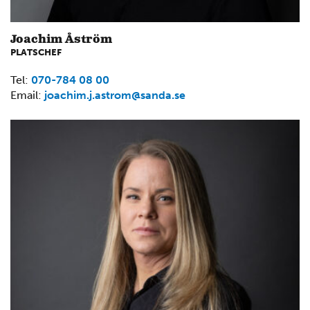
Joachim Åström
PLATSCHEF
Tel:
070-784 08 00
Email:
joachim.j.astrom@sanda.se