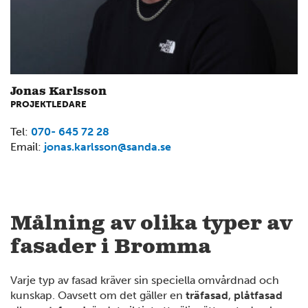
Jonas Karlsson
PROJEKTLEDARE
Tel:
070- 645 72 28
Email:
jonas.karlsson@sanda.se
2
Målning av olika typer av
fasader i Bromma
Varje typ av fasad kräver sin speciella omvårdnad och
kunskap. Oavsett om det gäller en
träfasad
,
plåtfasad