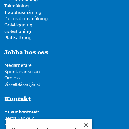
Takmålning
Trapphusmålning
Dekorationsmålning
Golvläggning
Golvslipning
Plattsättning
Jobba hos oss
Medarbetare
Spontanansökan
Om oss
Visselblåsartjänst
Kontakt
Huvudkontoret:
Berga Backe 2
×
Post: