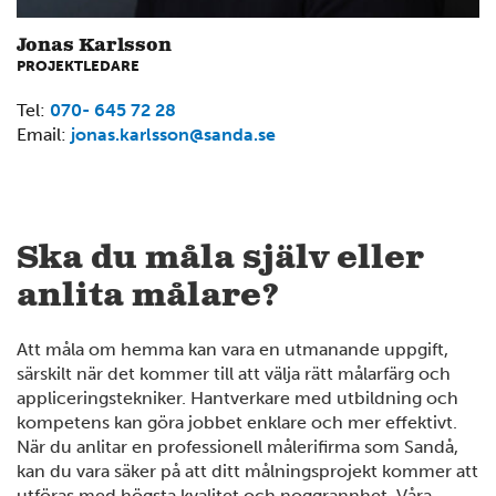
Jonas Karlsson
PROJEKTLEDARE
Tel:
070- 645 72 28
Email:
jonas.karlsson@sanda.se
Ska du måla själv eller
anlita målare?
Att måla om hemma kan vara en utmanande uppgift,
särskilt när det kommer till att välja rätt målarfärg och
appliceringstekniker. Hantverkare med utbildning och
kompetens kan göra jobbet enklare och mer effektivt.
När du anlitar en professionell målerifirma som Sandå,
2
kan du vara säker på att ditt målningsprojekt kommer att
utföras med högsta kvalitet och noggrannhet. Våra