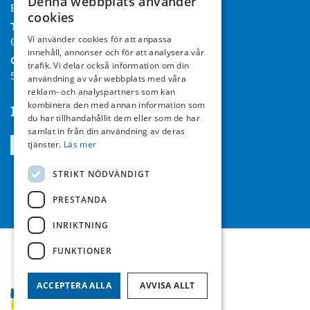
Denna webbplats använder
Box 732, 182 17 Danderyd
cookies
Tel:
Vi använder cookies för att anpassa
08-714 35 00
innehåll, annonser och för att analysera vår
Org nr:
trafik. Vi delar också information om din
556467-7119
användning av vår webbplats med våra
reklam- och analyspartners som kan
kombinera den med annan information som
Följ oss
du har tillhandahållit dem eller som de har
samlat in från din användning av deras
tjänster.
Läs mer
STRIKT NÖDVÄNDIGT
PRESTANDA
INRIKTNING
FUNKTIONER
ACCEPTERA ALLA
AVVISA ALLT