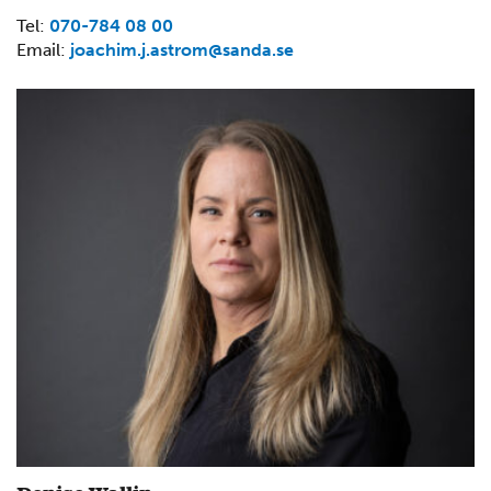
Tel:
070-784 08 00
Email:
joachim.j.astrom@sanda.se