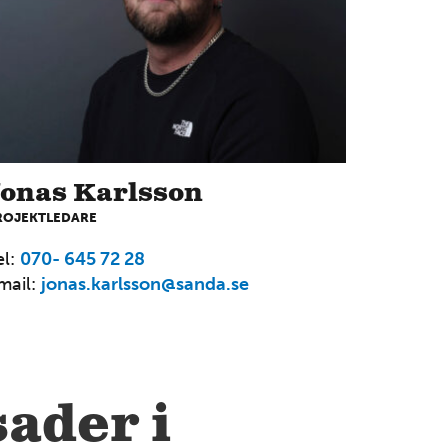
00
Mer information
HALLAND
Halmstad Golv
Kristinehedsvägen 27 302 44 Halmstad Tel: 035-16 98
Jonas Karlsson
05
ROJEKTLEDARE
Mer information
el:
070- 645 72 28
mail:
jonas.karlsson@sanda.se
SKÅNE
Helsingborg
Karbingatan 10 254 67 Helsingborg Tel: 042-15 40 05
Mer information
sader i