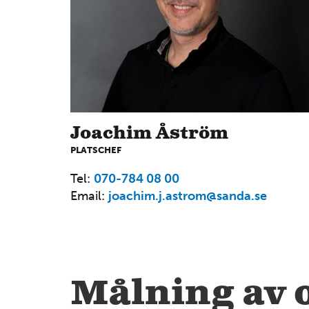
Joachim Åström
PLATSCHEF
6
Tel:
070-784 08 00
Email:
joachim.j.astrom@sanda.se
14
4
Målning av o