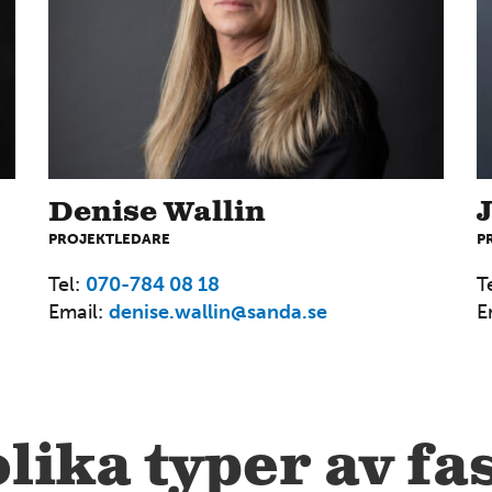
4
Denise Wallin
PROJEKTLEDARE
P
12
Tel:
070-784 08 18
T
Email:
denise.wallin@sanda.se
E
7
lika typer av fa