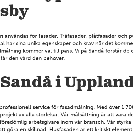
äsby
n användas för fasader. Träfasader, plåtfasader och p
ial har sina unika egenskaper och krav när det kommer
ålning kommer väl till pass. Vi på Sandå förstår de 
ad får den vård den behöver.
 Sandå i Upplan
rofessionell service för fasadmålning. Med över 1 70
ojekt av alla storlekar. Vår målsättning är att vara 
 föredömlig arbetsgivare inom vår bransch. Vår styrka l
tt göra en skillnad. Husfasaden är ett kritiskt elemen