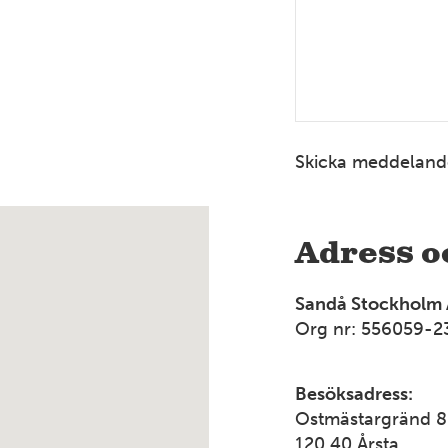
Skicka meddeland
Adress o
Sandå Stockholm
Org nr: 556059-2
Besöksadress:
Ostmästargränd 8
120 40 Årsta