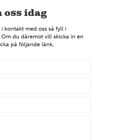
Bollnäs
 oss idag
Industrigatan 9 821 41 Bollnäs Tel: 070-394 37 55
Mer information
 kontakt med oss så fyll i
 Om du däremot vill skicka in en
cka på följande länk,
VÄSTERGÖTLAND
Borås
Strömslundsgatan 3 507 62 Borås Tel: 070-378 99 04
Mer information
DALARNA
Dalarna
Främbyvägen 8 791 52 Falun Tel: 023-100 13
Mer information