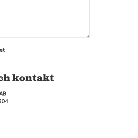
UPPLAND
Enköping
Gnejsgatan 5 749 40 Enköping Tel: 0171-203 00
Mer information
et
SÖDERMANLAND
Eskilstuna
Fraktgatan 7 631 02 Eskilstuna Tel: 016-17 18 00
ch kontakt
Mer information
 AB
304
HALLAND
Falkenberg
Åkarevägen 4 311 32 Falkenberg Tel: 0346-818 18
Mer information