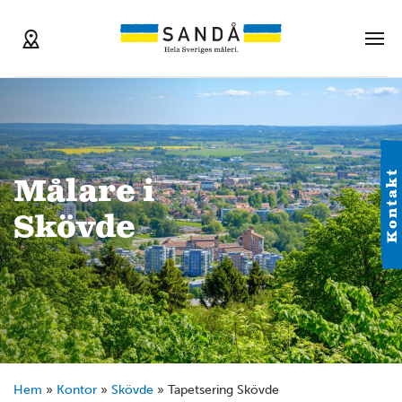
Kontakt
Målare i
Skövde
Hem
»
Kontor
»
Skövde
»
Tapetsering Skövde