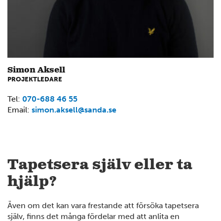
Simon Aksell
PROJEKTLEDARE
4
Tel:
070-688 46 55
Email:
simon.aksell@sanda.se
12
6
Tapetsera själv eller ta
14
hjälp?
7
4
Även om det kan vara frestande att försöka tapetsera
själv, finns det många fördelar med att anlita en