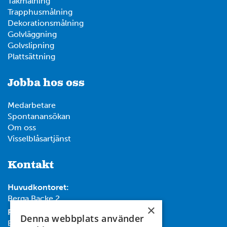
Takmålning
Trapphusmålning
Dekorationsmålning
Golvläggning
Golvslipning
Plattsättning
Jobba hos oss
Medarbetare
Spontanansökan
Om oss
Visselblåsartjänst
Kontakt
Huvudkontoret:
Berga Backe 2
×
Post:
Denna webbplats använder
Box 732, 182 17 Danderyd