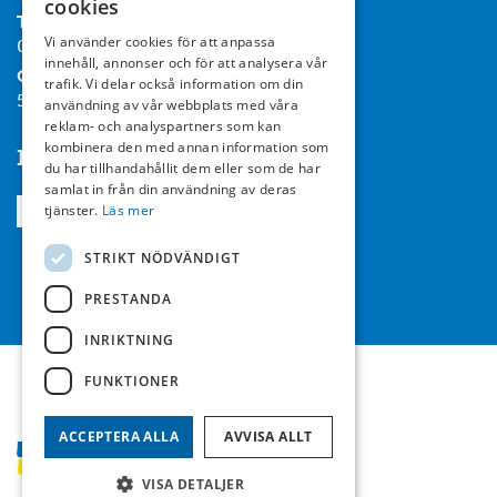
cookies
Tel:
Vi använder cookies för att anpassa
08-714 35 00
innehåll, annonser och för att analysera vår
Org nr:
trafik. Vi delar också information om din
556467-7119
användning av vår webbplats med våra
reklam- och analyspartners som kan
kombinera den med annan information som
Följ oss
du har tillhandahållit dem eller som de har
samlat in från din användning av deras
tjänster.
Läs mer
STRIKT NÖDVÄNDIGT
PRESTANDA
INRIKTNING
FUNKTIONER
ACCEPTERA ALLA
AVVISA ALLT
VISA DETALJER