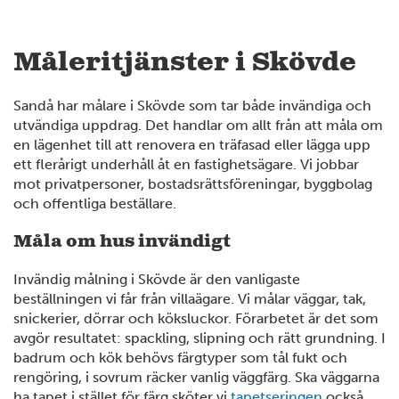
Måleritjänster i Skövde
Sandå har målare i Skövde som tar både invändiga och
utvändiga uppdrag. Det handlar om allt från att måla om
en lägenhet till att renovera en träfasad eller lägga upp
ett flerårigt underhåll åt en fastighetsägare. Vi jobbar
mot privatpersoner, bostadsrättsföreningar, byggbolag
och offentliga beställare.
Måla om hus invändigt
Invändig målning i Skövde är den vanligaste
beställningen vi får från villaägare. Vi målar väggar, tak,
snickerier, dörrar och köksluckor. Förarbetet är det som
avgör resultatet: spackling, slipning och rätt grundning. I
badrum och kök behövs färgtyper som tål fukt och
rengöring, i sovrum räcker vanlig väggfärg. Ska väggarna
ha tapet i stället för färg sköter vi
tapetseringen
också.