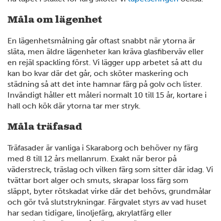
Måla om lägenhet
En lägenhetsmålning går oftast snabbt när ytorna är
släta, men äldre lägenheter kan kräva glasfiberväv eller
en rejäl spackling först. Vi lägger upp arbetet så att du
2
kan bo kvar där det går, och sköter maskering och
städning så att det inte hamnar färg på golv och lister.
Invändigt håller ett måleri normalt 10 till 15 år, kortare i
hall och kök där ytorna tar mer stryk.
Måla träfasad
Träfasader är vanliga i Skaraborg och behöver ny färg
med 8 till 12 års mellanrum. Exakt när beror på
väderstreck, träslag och vilken färg som sitter där idag. Vi
4
tvättar bort alger och smuts, skrapar loss färg som
släppt, byter rötskadat virke där det behövs, grundmålar
och gör två slutstrykningar. Färgvalet styrs av vad huset
har sedan tidigare, linoljefärg, akrylatfärg eller