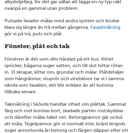
12
6
alkydoljefärg, för det går sällan att lägga en ny typ rakt
ovanpå en gammal utan problem.
14
Putsade fasader målas med andra system och brukar
klara sig längre än trä mellan gångerna.
Fasadmålning
gör vi på trä, puts och plåt.
7
4
Fönster, plåt och tak
Fönstren är det som slits hårdast på ett hus. Kittet
spricker, bågarna suger vatten, och till slut hittar rötan
in. Vi skrapar, kittar om, grundar och målar. Plåtdetaljer
som hängrännor, stuprör och vindskivor tar vi i samma
vända som fasaden, det blir enklare än att komma
tillbaka senare.
Takmålning i Skövde handlar oftast om plåttak. Gammal
färg och rost borstas bort, skadade partier rostskyddas
och därefter målas taket om. Betongpannor går också
att måla. Tegelpannor gör vi normalt inte, bränt lergods
suger annorlunda än betong och färgen släpper efter ett