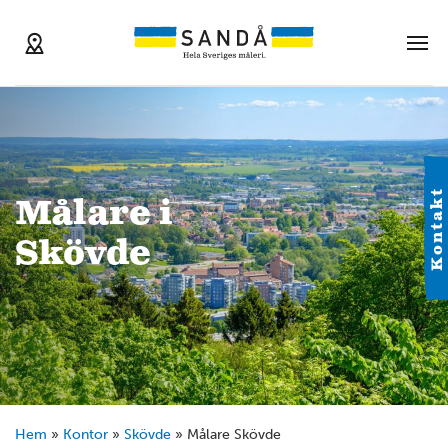
Kontakt
Målare i
Skövde
Hem
»
Kontor
»
Skövde
»
Målare Skövde