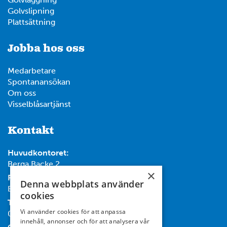
Golvslipning
Plattsättning
Jobba hos oss
Medarbetare
Spontanansökan
Om oss
Visselblåsartjänst
Kontakt
Huvudkontoret:
Berga Backe 2
×
Post:
Denna webbplats använder
Box 732, 182 17 Danderyd
cookies
Tel:
Vi använder cookies för att anpassa
08-714 35 00
innehåll, annonser och för att analysera vår