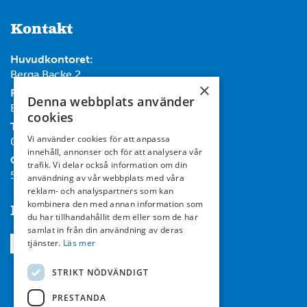
Kontakt
Huvudkontoret:
Berga Backe 2
×
Post:
Denna webbplats använder
Box 732, 182 17 Danderyd
cookies
Tel:
Vi använder cookies för att anpassa
08-714 35 00
innehåll, annonser och för att analysera vår
Org nr:
trafik. Vi delar också information om din
556467-7119
användning av vår webbplats med våra
reklam- och analyspartners som kan
kombinera den med annan information som
Följ oss
du har tillhandahållit dem eller som de har
samlat in från din användning av deras
tjänster.
Läs mer
STRIKT NÖDVÄNDIGT
PRESTANDA