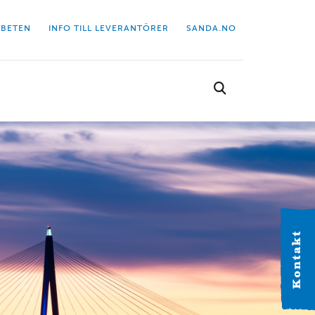
BETEN
INFO TILL LEVERANTÖRER
SANDA.NO
Välj kontor
Hitta dit närmaste kontor.
Kontakt
VÄSTERGÖTLAND
Alingsås
Industrigatan 2C 441 38 Alingsås Tel: 0322-63 41 20