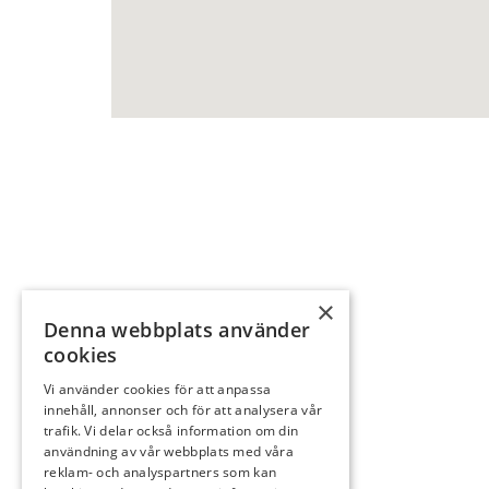
×
Våra tjänster
Job
Denna webbplats använder
cookies
Våra tjänster
Meda
Vi använder cookies för att anpassa
Tapetsering
Spon
innehåll, annonser och för att analysera vår
Fasadmålning
Om o
trafik. Vi delar också information om din
användning av vår webbplats med våra
Fönstermålning
Visse
reklam- och analyspartners som kan
Takmålning