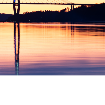
Mer information
STOCKHOLM
Arlanda
Berga Backe 2 182 53 Danderyd Tel: 070-655 22 78
Mer information
NORGE
Bodø
Andreas Markussons vei 66B 8019 Bodø Tel: +47 454
73 592
Mer information
BOLLNÄS