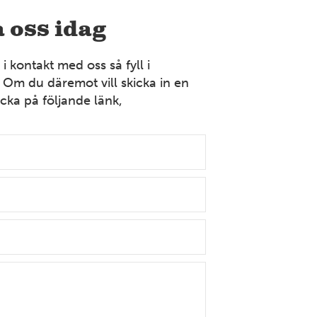
Bollnäs
 oss idag
Industrigatan 9 821 41 Bollnäs Tel: 070-394 37 55
Mer information
 kontakt med oss så fyll i
 Om du däremot vill skicka in en
cka på följande länk,
VÄSTERGÖTLAND
Borås
Strömslundsgatan 3 507 62 Borås Tel: 070-378 99 04
Mer information
DALARNA
Dalarna
Främbyvägen 8 791 52 Falun Tel: 023-100 13
Mer information