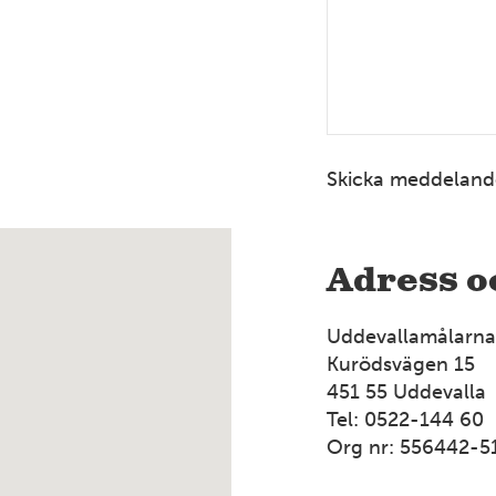
4
Skicka meddeland
12
Adress o
Uddevallamålarna
7
Kurödsvägen 15
451 55 Uddevalla
Tel: 0522-144 60
Org nr: 556442-5