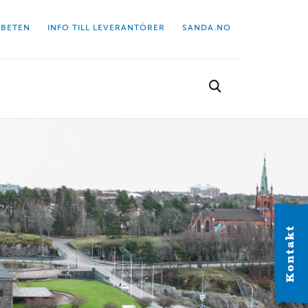
BETEN
INFO TILL LEVERANTÖRER
SANDA.NO
Välj kontor
Hitta dit närmaste kontor.
Kontakt
VÄSTERGÖTLAND
Alingsås
Industrigatan 2C 441 38 Alingsås Tel: 0322-63 41 20