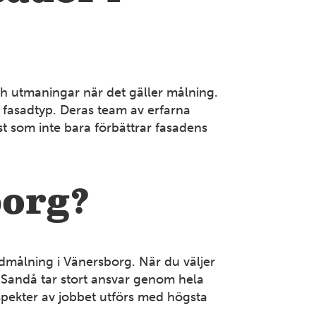
00
Mer information
HALLAND
ch utmaningar när det gäller målning.
Halmstad Golv
 fasadtyp. Deras team av erfarna
Kristinehedsvägen 27 302 44 Halmstad Tel: 035-16 98
t som inte bara förbättrar fasadens
05
Mer information
borg?
SKÅNE
Helsingborg
Karbingatan 10 254 67 Helsingborg Tel: 042-15 40 05
dmålning i Vänersborg. När du väljer
Mer information
å Sandå tar stort ansvar genom hela
aspekter av jobbet utförs med högsta