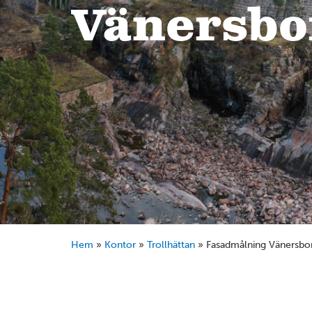
Vänersbo
Hem
»
Kontor
»
Trollhättan
»
Fasadmålning Vänersbo