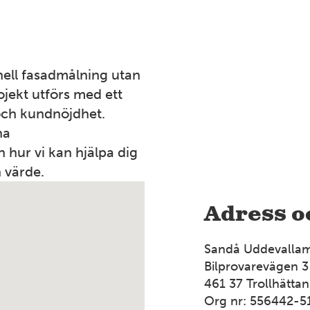
nell fasadmålning utan
rojekt utförs med ett
och kundnöjdhet.
na
hur vi kan hjälpa dig
h värde.
Adress o
Sandå Uddevallam
Bilprovarevägen 3
461 37 Trollhättan
Org nr: 556442-5