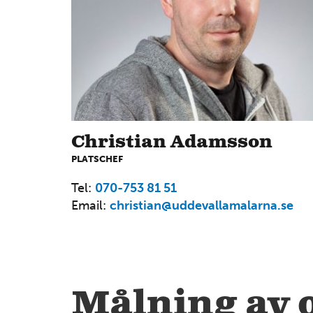
Christian Adamsson
PLATSCHEF
Tel:
070-753 81 51
Email:
christian@uddevallamalarna.se
Målning av o