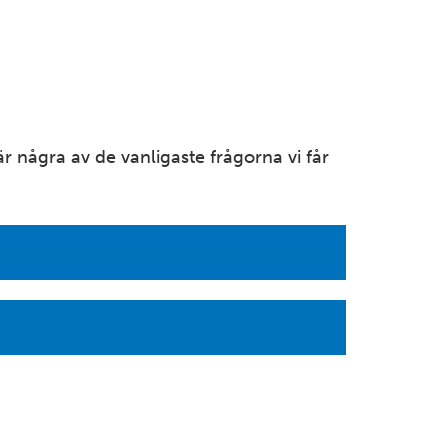
Mer information
BLEKINGE
Karlshamn
Öresundsvägen 13 374 31 Karlshamn Tel: 0454-77 32
 är några av de vanligaste frågorna vi får
50
Mer information
BLEKINGE
Karlskrona
Tennvägen 1 371 50 Karlskrona Tel: 0455-30 71 20
Mer information
VÄRMLAND
Karlstad