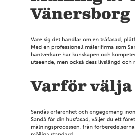
Vänersborg
Vare sig det handlar om en träfasad, plåt
6
Med en professionell målerifirma som San
hantverkare har kunskapen och kompetense
14
utseende, men också dess livslängd och 
Varför välja
4
Sandås erfarenhet och engagemang inom må
Sandå för din husfasad, väljer du ett för
målningsprocessen, från förberedelserna t
möjliga standard.