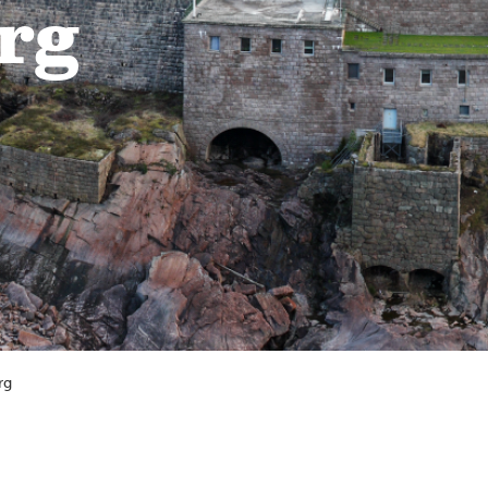
rg
rg