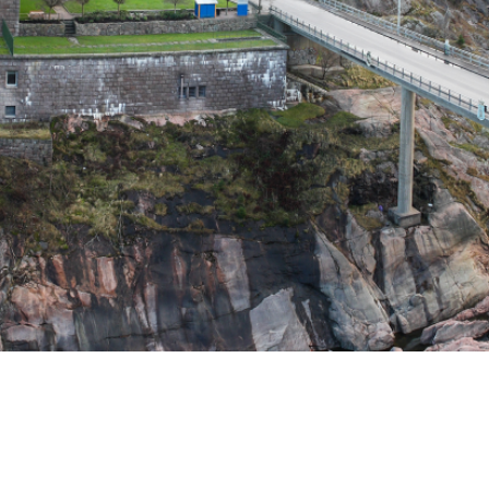
Mer information
STOCKHOLM
Arlanda
Berga Backe 2 182 53 Danderyd Tel: 070-655 22 78
Mer information
NORGE
Bodø
Andreas Markussons vei 66B 8019 Bodø Tel: +47 454
73 592
Mer information
BOLLNÄS