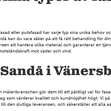
4
fasad eller putsfasad har varje typ sina unika behov o
12
då kan du vara säker på att få rätt behandling för din
n att hantera olika material och garanterar en tjäns
motståndskraft mot väder och vind.
7
 Sandå i Väners
leribranschen gör dem till ett pålitligt val för fasa
etag som värderar kvalitet och kundnöjdhet högt. Vi p
ill den slutliga leveransen, och säkerställer att alla 