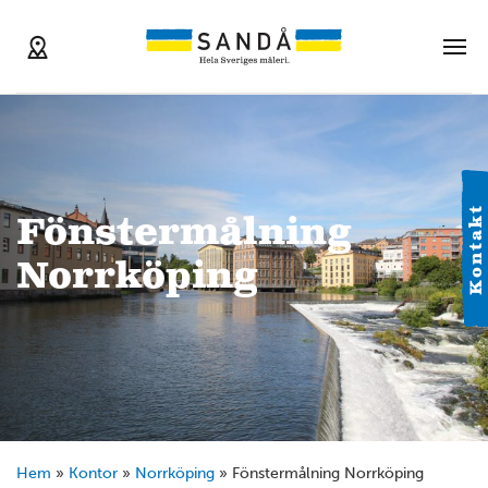
Kontakt
Fönstermålning
Norrköping
Hem
»
Kontor
»
Norrköping
»
Fönstermålning Norrköping