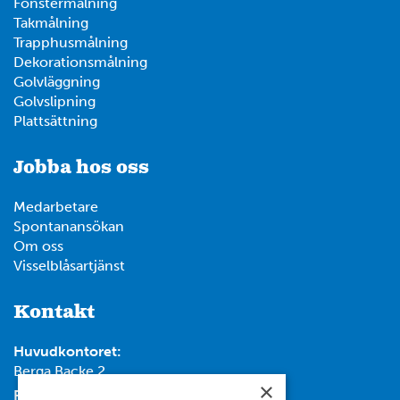
Fönstermålning
Takmålning
Trapphusmålning
Dekorationsmålning
Golvläggning
Golvslipning
Plattsättning
Jobba hos oss
Medarbetare
Spontanansökan
Om oss
Visselblåsartjänst
Kontakt
Huvudkontoret:
Berga Backe 2
×
Post: