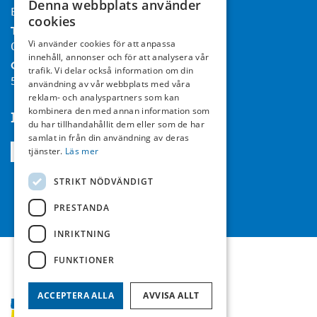
Denna webbplats använder
Box 732, 182 17 Danderyd
cookies
Tel:
Vi använder cookies för att anpassa
08-714 35 00
innehåll, annonser och för att analysera vår
Org nr:
trafik. Vi delar också information om din
556467-7119
användning av vår webbplats med våra
reklam- och analyspartners som kan
kombinera den med annan information som
Följ oss
du har tillhandahållit dem eller som de har
samlat in från din användning av deras
tjänster.
Läs mer
STRIKT NÖDVÄNDIGT
PRESTANDA
INRIKTNING
FUNKTIONER
ACCEPTERA ALLA
AVVISA ALLT