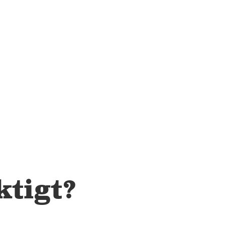
00
Mer information
HALLAND
Halmstad Golv
Kristinehedsvägen 27 302 44 Halmstad Tel: 035-16 98
05
Mer information
SKÅNE
Helsingborg
Karbingatan 10 254 67 Helsingborg Tel: 042-15 40 05
ktigt?
Mer information