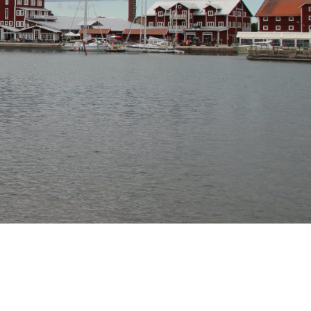
Mer information
STOCKHOLM
Arlanda
Berga Backe 2 182 53 Danderyd Tel: 070-655 22 78
Mer information
NORGE
Bodø
Andreas Markussons vei 66B 8019 Bodø Tel: +47 454
73 592
Mer information
BOLLNÄS