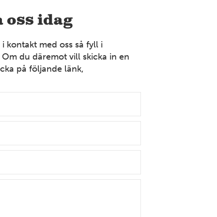
Bollnäs
 oss idag
Industrigatan 9 821 41 Bollnäs Tel: 070-394 37 55
Mer information
 kontakt med oss så fyll i
 Om du däremot vill skicka in en
cka på följande länk,
VÄSTERGÖTLAND
Borås
Strömslundsgatan 3 507 62 Borås Tel: 070-378 99 04
Mer information
DALARNA
Dalarna
Främbyvägen 8 791 52 Falun Tel: 023-100 13
Mer information