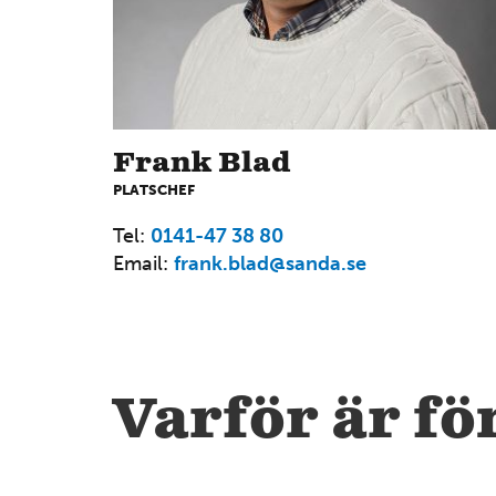
Frank Blad
PLATSCHEF
Tel:
0141-47 38 80
Email:
frank.blad@sanda.se
6
14
Varför är fö
4