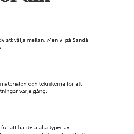
Mer information
BLEKINGE
Karlshamn
tiv att välja mellan. Men vi på Sandå
Öresundsvägen 13 374 31 Karlshamn Tel: 0454-77 32
50
s:
Mer information
BLEKINGE
Karlskrona
 materialen och teknikerna för att
ntningar varje gång.
Tennvägen 1 371 50 Karlskrona Tel: 0455-30 71 20
Mer information
VÄRMLAND
r att hantera alla typer av
Karlstad