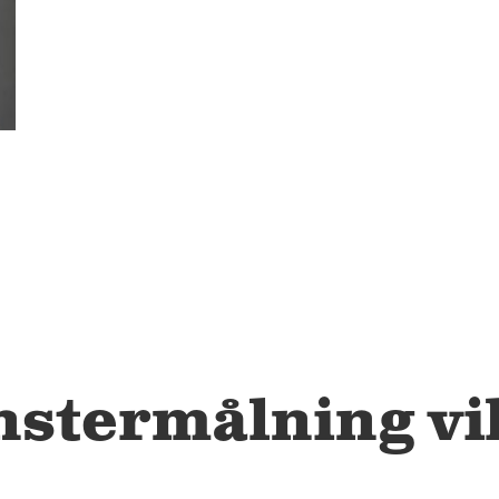
4
12
nstermålning vi
7