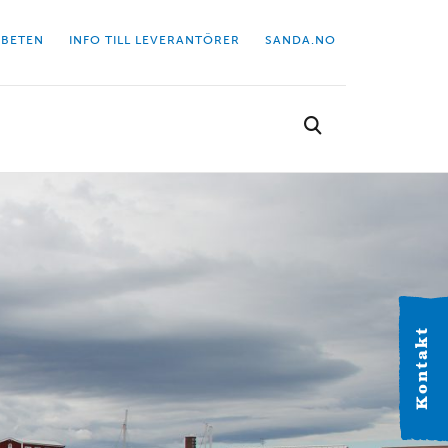
BETEN
INFO TILL LEVERANTÖRER
SANDA.NO
Välj kontor
Hitta dit närmaste kontor.
Kontakt
VÄSTERGÖTLAND
Alingsås
Industrigatan 2C 441 38 Alingsås Tel: 0322-63 41 20