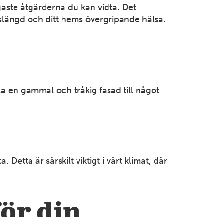
STOCKHOLM
igaste åtgärderna du kan vidta. Det
Huvudkontor
ivslängd och ditt hems övergripande hälsa.
Berga Backe 2 182 53 Danderyd Tel: 08-714 35 00
Mer information
SMÅLAND
a en gammal och tråkig fasad till något
Jönköping
Källebacksvägen 11 554 75 Jönköping Tel: 036-31 44
30
Mer information
etta är särskilt viktigt i vårt klimat, där
KALMAR
Kalmar
Företagarevägen 1B 394 70 Kalmar Tel: 0480-42 23
för din
00