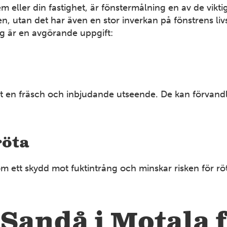
m eller din fastighet, är fönstermålning en av de vikt
ken, utan det har även en stor inverkan på fönstrens l
ing är en avgörande uppgift:
het en fräsch och inbjudande utseende. De kan förvandl
röta
t skydd mot fuktintrång och minskar risken för röta. D
.
 Sandå i Motala 