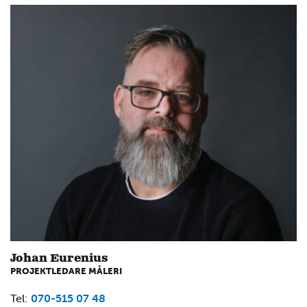
2
Johan Eurenius
PROJEKTLEDARE MÅLERI
4
Tel:
070-515 07 48