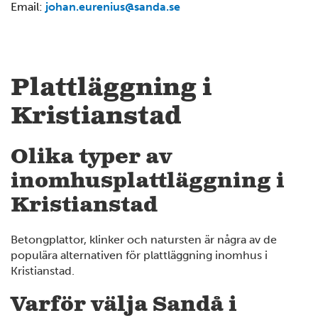
Email:
johan.eurenius@sanda.se
12
6
Plattläggning i
14
Kristianstad
7
4
Olika typer av
inomhusplattläggning i
Kristianstad
Betongplattor, klinker och natursten är några av de
populära alternativen för plattläggning inomhus i
Kristianstad.
Varför välja Sandå i