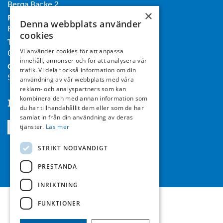
Berga Backe 2
×
Post:
Denna webbplats använder
Box 732, 182 17 Danderyd
cookies
Tel:
Vi använder cookies för att anpassa
08-714 35 00
innehåll, annonser och för att analysera vår
Org nr:
trafik. Vi delar också information om din
556467-7119
användning av vår webbplats med våra
reklam- och analyspartners som kan
kombinera den med annan information som
Följ oss
du har tillhandahållit dem eller som de har
samlat in från din användning av deras
tjänster.
Läs mer
STRIKT NÖDVÄNDIGT
PRESTANDA
INRIKTNING
FUNKTIONER