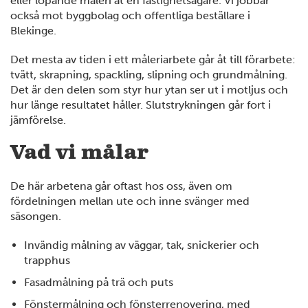
eller löpande måleri åt en fastighetsägare. Vi jobbar
också mot byggbolag och offentliga beställare i
Blekinge.
4
Det mesta av tiden i ett måleriarbete går åt till förarbete:
tvätt, skrapning, spackling, slipning och grundmålning.
Det är den delen som styr hur ytan ser ut i motljus och
hur länge resultatet håller. Slutstrykningen går fort i
12
6
jämförelse.
Vad vi målar
14
De här arbetena går oftast hos oss, även om
7
fördelningen mellan ute och inne svänger med
4
säsongen.
Invändig målning av väggar, tak, snickerier och
trapphus
Fasadmålning på trä och puts
Fönstermålning och fönsterrenovering, med