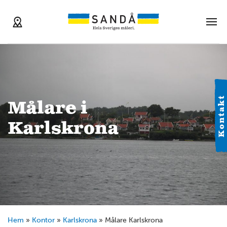
Kontakt
Målare i
Karlskrona
Hem
»
Kontor
»
Karlskrona
»
Målare Karlskrona