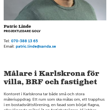
Patric Linde
PROJEKTLEDARE GOLV
Tel:
070-388 13 65
Email:
patric.linde@sanda.se
Målare i Karlskrona för
2
villa, BRF och fastighet
Kontoret i Karlskrona tar både små och stora
måleriuppdrag. Ett rum som ska målas om, ett trapphus
i en bostadsrättsförening, en fasad som börjat flagna,