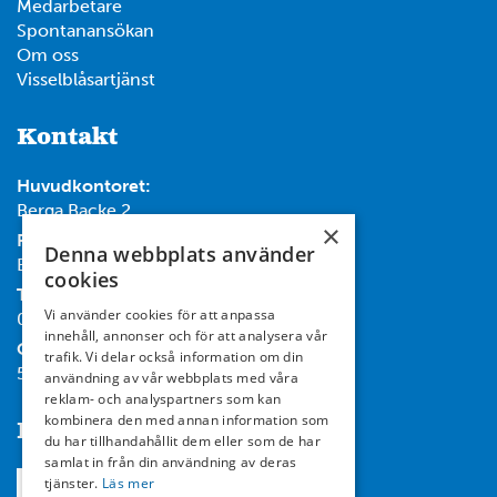
Medarbetare
Spontanansökan
Om oss
Visselblåsartjänst
Kontakt
Huvudkontoret:
Berga Backe 2
×
Post:
Denna webbplats använder
Box 732, 182 17 Danderyd
cookies
Tel:
Vi använder cookies för att anpassa
08-714 35 00
innehåll, annonser och för att analysera vår
Org nr:
trafik. Vi delar också information om din
556467-7119
användning av vår webbplats med våra
reklam- och analyspartners som kan
kombinera den med annan information som
Följ oss
du har tillhandahållit dem eller som de har
samlat in från din användning av deras
tjänster.
Läs mer