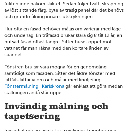
fukten inne bakom skiktet. Sedan följer tvätt, skrapning
av löst sittande färg, byte av trasig panel där det behövs
och grundmålning innan slutstrykningen.
Hur ofta en fasad behöver målas om varierar med läge
och underlag. En träfasad brukar klara sig 8 till 12 år, en
putsad fasad oftast längre. Sitter huset öppet mot
vattnet får man räkna med den kortare änden av
spannet.
Fönstren brukar vara mogna för en genomgång
samtidigt som fasaden. Sitter det äldre fönster med
kittfals kittar vi om och målar med linoljefärg.
Fönstermålning i Karlskrona
går enklast att göra medan
ställningen ändå står uppe.
Invändig målning och
tapetsering
Invändigt gör vi väggar, tak, snickerier, trapphus och