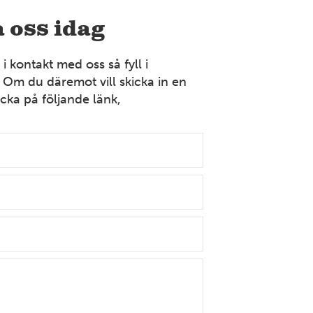
Bollnäs
 oss idag
Industrigatan 9 821 41 Bollnäs Tel: 070-394 37 55
Mer information
 kontakt med oss så fyll i
 Om du däremot vill skicka in en
cka på följande länk,
VÄSTERGÖTLAND
Borås
Strömslundsgatan 3 507 62 Borås Tel: 070-378 99 04
Mer information
DALARNA
Dalarna
Främbyvägen 8 791 52 Falun Tel: 023-100 13
Mer information