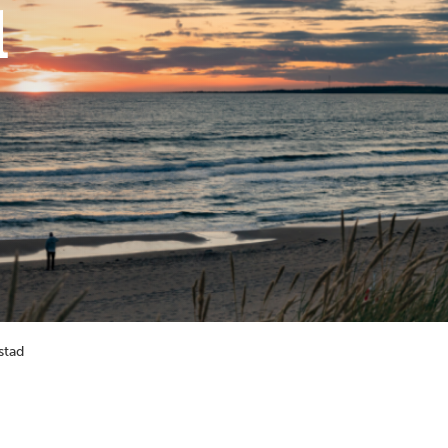
d
stad