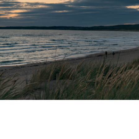
Mer information
STOCKHOLM
Arlanda
Berga Backe 2 182 53 Danderyd Tel: 070-655 22 78
Mer information
NORGE
Bodø
Andreas Markussons vei 66B 8019 Bodø Tel: +47 454
73 592
Mer information
BOLLNÄS