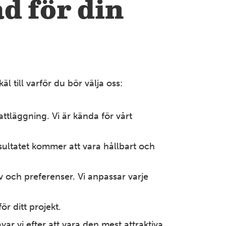
d för din
Mer information
BLEKINGE
Karlshamn
Öresundsvägen 13 374 31 Karlshamn Tel: 0454-77 32
50
l till varför du bör välja oss:
Mer information
ttläggning. Vi är kända för vårt
BLEKINGE
Karlskrona
sultatet kommer att vara hållbart och
Tennvägen 1 371 50 Karlskrona Tel: 0455-30 71 20
Mer information
v och preferenser. Vi anpassar varje
r ditt projekt.
VÄRMLAND
Karlstad
ar vi efter att vara den mest attraktiva