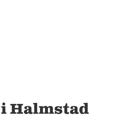
00
Mer information
HALLAND
Halmstad Golv
Kristinehedsvägen 27 302 44 Halmstad Tel: 035-16 98
05
Mer information
SKÅNE
Helsingborg
Karbingatan 10 254 67 Helsingborg Tel: 042-15 40 05
 i Halmstad
Mer information