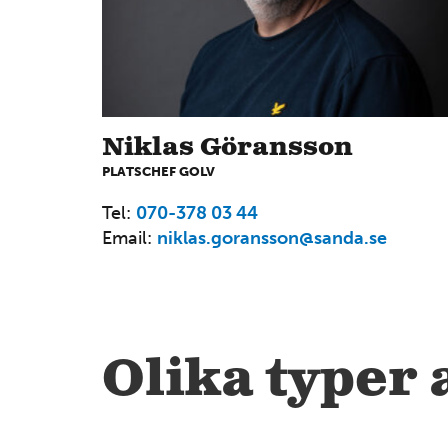
Niklas Göransson
PLATSCHEF GOLV
Tel:
070-378 03 44
Email:
niklas.goransson@sanda.se
6
14
Olika typer 
4