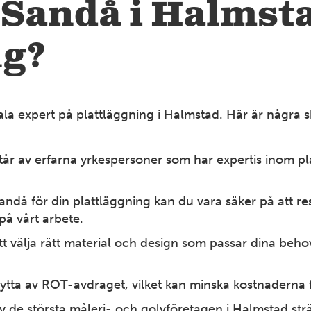
 Sandå i Halmsta
ng?
ala expert på plattläggning i Halmstad. Här är några skä
år av erfarna yrkespersoner som har expertis inom pla
andå för din plattläggning kan du vara säker på att re
på vårt arbete.
att välja rätt material och design som passar dina beho
nytta av ROT-avdraget, vilket kan minska kostnaderna fö
 de största måleri- och golvföretagen i Halmstad sträv