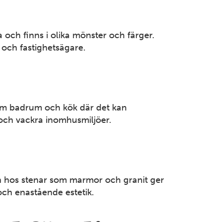
STOCKHOLM
Huvudkontor
Berga Backe 2 182 53 Danderyd Tel: 08-714 35 00
 och finns i olika mönster och färger.
Mer information
 och fastighetsägare.
SMÅLAND
Jönköping
som badrum och kök där det kan
Källebacksvägen 11 554 75 Jönköping Tel: 036-31 44
a och vackra inomhusmiljöer.
30
Mer information
KALMAR
ten hos stenar som marmor och granit ger
Kalmar
och enastående estetik.
Företagarevägen 1B 394 70 Kalmar Tel: 0480-42 23
00