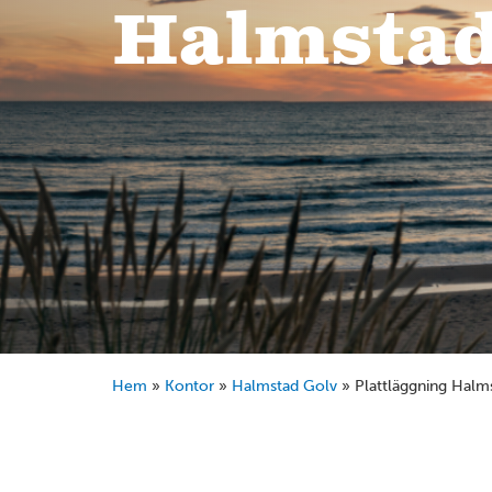
Halmsta
Hem
»
Kontor
»
Halmstad Golv
»
Plattläggning Halm