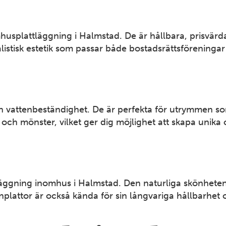
mhusplattläggning i Halmstad. De är hållbara, prisvärda
stisk estetik som passar både bostadsrättsföreningar
 och vattenbeständighet. De är perfekta för utrymmen 
ar och mönster, vilket ger dig möjlighet att skapa unik
lattläggning inomhus i Halmstad. Den naturliga skönhe
nplattor är också kända för sin långvariga hållbarhet 