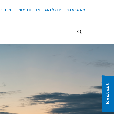
BETEN
INFO TILL LEVERANTÖRER
SANDA.NO
Välj kontor
Hitta dit närmaste kontor.
Kontakt
VÄSTERGÖTLAND
Alingsås
Industrigatan 2C 441 38 Alingsås Tel: 0322-63 41 20