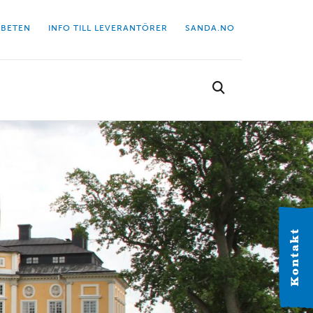
BETEN
INFO TILL LEVERANTÖRER
SANDA.NO
Välj kontor
Hitta dit närmaste kontor.
Kontakt
VÄSTERGÖTLAND
Alingsås
Industrigatan 2C 441 38 Alingsås Tel: 0322-63 41 20