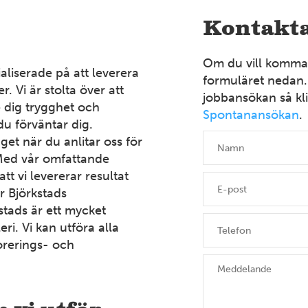
Kontakta
Om du vill komma i
aliserade på att leverera
formuläret nedan.
r. Vi är stolta över att
jobbansökan så kli
e dig trygghet och
Spontanansökan
.
du förväntar dig.
t när du anlitar oss för
. Med vår omfattande
t vi levererar resultat
r Björkstads
stads är ett mycket
i. Vi kan utföra alla
orerings- och