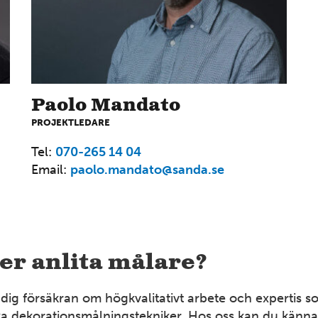
Paolo Mandato
PROJEKTLEDARE
Tel:
070-265 14 04
Email:
paolo.mandato@sanda.se
ler anlita målare?
dig försäkran om högkvalitativt arbete och expertis som
dekorationsmålningstekniker. Hos oss kan du känna dig