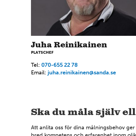
Juha Reinikainen
PLATSCHEF
Tel:
070-655 22 78
Email:
juha.reinikainen@sanda.se
Ska du måla själv el
Att anlita oss för dina målningsbehov ger 
bred kompetens och erfarenhet inom olika 