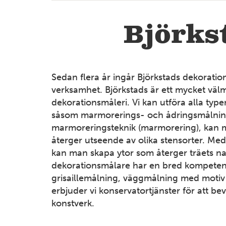
Björks
Sedan flera år ingår Björkstads dekoration
verksamhet. Björkstads är ett mycket välm
dekorationsmåleri. Vi kan utföra alla type
såsom marmorerings- och ådringsmålni
6
marmoreringsteknik (marmorering), kan 
återger utseende av olika stensorter. Med
kan man skapa ytor som återger träets na
14
dekorationsmålare har en bred kompetens
grisaillemålning, väggmålning med moti
erbjuder vi konservatortjänster för att be
4
konstverk.