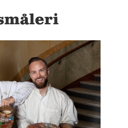
00
Mer information
småleri
HALLAND
Halmstad Golv
Kristinehedsvägen 27 302 44 Halmstad Tel: 035-16 98
05
Mer information
SKÅNE
Helsingborg
Karbingatan 10 254 67 Helsingborg Tel: 042-15 40 05
Mer information