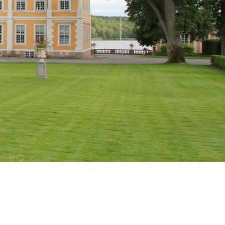
Mer information
STOCKHOLM
Arlanda
Berga Backe 2 182 53 Danderyd Tel: 070-655 22 78
Mer information
NORGE
Bodø
Andreas Markussons vei 66B 8019 Bodø Tel: +47 454
73 592
Mer information
BOLLNÄS