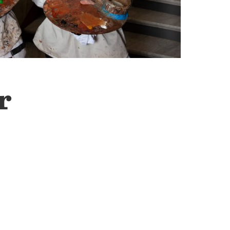
STOCKHOLM
Huvudkontor
Berga Backe 2 182 53 Danderyd Tel: 08-714 35 00
Mer information
SMÅLAND
r
Jönköping
Källebacksvägen 11 554 75 Jönköping Tel: 036-31 44
30
Mer information
KALMAR
Kalmar
Företagarevägen 1B 394 70 Kalmar Tel: 0480-42 23
00