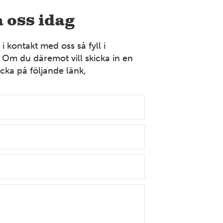
Bollnäs
 oss idag
Industrigatan 9 821 41 Bollnäs Tel: 070-394 37 55
Mer information
 kontakt med oss så fyll i
 Om du däremot vill skicka in en
cka på följande länk,
VÄSTERGÖTLAND
Borås
Strömslundsgatan 3 507 62 Borås Tel: 070-378 99 04
Mer information
DALARNA
Dalarna
Främbyvägen 8 791 52 Falun Tel: 023-100 13
Mer information