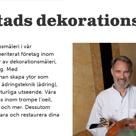
tads dekoration
småleri i vår
4
eriterat företag inom
r av dekorationsmåleri,
ng. Med
12
man skapa ytor som
 ådringsteknik (ådring),
turliga utseende.
Våra
 inom trompe l’oeil,
v och mer. Dessutom
7
vara och restaurera dina