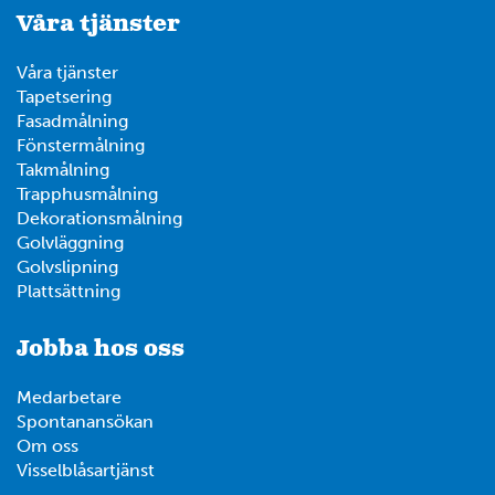
Våra tjänster
4
Våra tjänster
Tapetsering
Fasadmålning
12
6
Fönstermålning
Takmålning
Trapphusmålning
14
Dekorationsmålning
Golvläggning
7
Golvslipning
4
Plattsättning
Jobba hos oss
Medarbetare
Spontanansökan
Om oss
Visselblåsartjänst