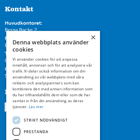
Kontakt
Huvudkontoret:
Berga Backe 2
×
Post:
Denna webbplats använder
Box 732, 182 17 Danderyd
cookies
Tel:
Vi använder cookies för att anpassa
08-714 35 00
innehåll, annonser och för att analysera vår
Org nr:
trafik. Vi delar också information om din
556467-7119
användning av vår webbplats med våra
reklam- och analyspartners som kan
kombinera den med annan information som
Följ oss
du har tillhandahållit dem eller som de har
samlat in från din användning av deras
tjänster.
Läs mer
STRIKT NÖDVÄNDIGT
PRESTANDA