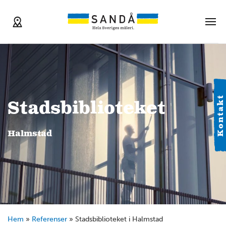
Kontakt
Stadsbiblioteket
Halmstad
Hem
»
Referenser
»
Stadsbiblioteket i Halmstad