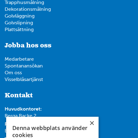
Trapphusmålning
Dekorationsmålning
Golvläggning
Golvslipning
Plattsättning
Jobba hos oss
Medarbetare
Spontanansökan
Om oss
Visselblåsartjänst
Kontakt
Huvudkontoret:
Berga Backe 2
×
Post:
Denna webbplats använder
Box 732, 182 17 Danderyd
cookies