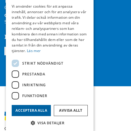
Tel:
Vi använder cookies för att anpassa
08-714 35 00
innehåll, annonser och för att analysera vår
Org nr:
trafik. Vi delar också information om din
556467-7119
användning av vår webbplats med våra
reklam- och analyspartners som kan
kombinera den med annan information som
Följ oss
du har tillhandahållit dem eller som de har
samlat in från din användning av deras
tjänster.
Läs mer
STRIKT NÖDVÄNDIGT
PRESTANDA
INRIKTNING
FUNKTIONER
ACCEPTERA ALLA
AVVISA ALLT
VISA DETALJER
Copyright © Sandå 2026