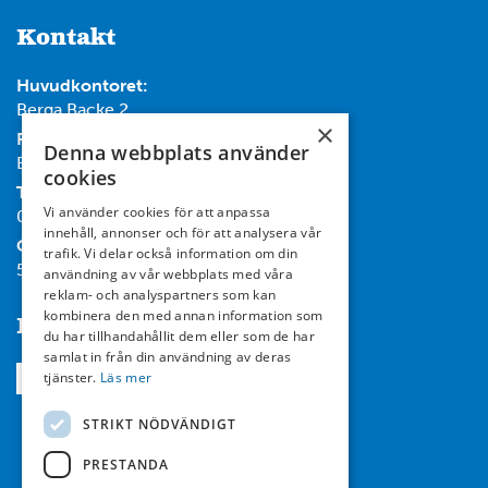
Kontakt
Huvudkontoret:
Berga Backe 2
×
Post:
Denna webbplats använder
Box 732, 182 17 Danderyd
cookies
Tel:
Vi använder cookies för att anpassa
08-714 35 00
innehåll, annonser och för att analysera vår
Org nr:
trafik. Vi delar också information om din
556467-7119
användning av vår webbplats med våra
reklam- och analyspartners som kan
kombinera den med annan information som
Följ oss
du har tillhandahållit dem eller som de har
samlat in från din användning av deras
tjänster.
Läs mer
STRIKT NÖDVÄNDIGT
PRESTANDA