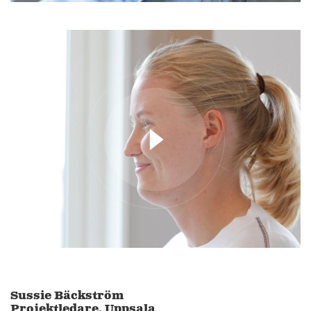
4
12
6
14
7
4
Sussie Bäckström
Projektledare, Uppsala