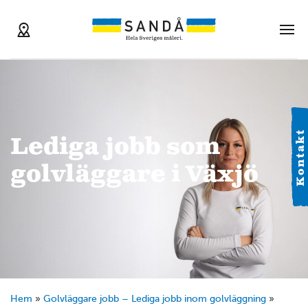
Kontakt
Lediga jobb som
golvläggare i Växjö
Hem
»
Golvläggare jobb – Lediga jobb inom golvläggning
»