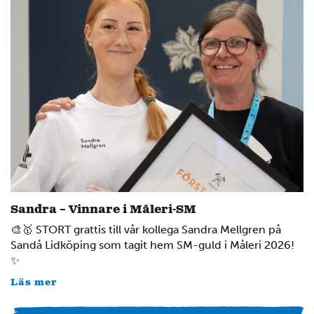
12
6
14
7
4
Sandra – Vinnare i Måleri-SM
🎨🥇 STORT grattis till vår kollega Sandra Mellgren på
Sandå Lidköping som tagit hem SM-guld i Måleri 2026!
✨
Läs mer