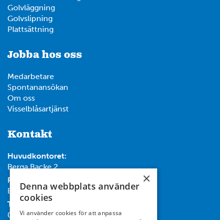
Golvläggning
Golvslipning
Plattsättning
Jobba hos oss
Medarbetare
Spontanansökan
Om oss
Visselblåsartjänst
Kontakt
Huvudkontoret:
Berga Backe 2
×
Post:
Denna webbplats använder
Box 732, 182 17 Danderyd
cookies
Tel:
Vi använder cookies för att anpassa
08-714 35 00