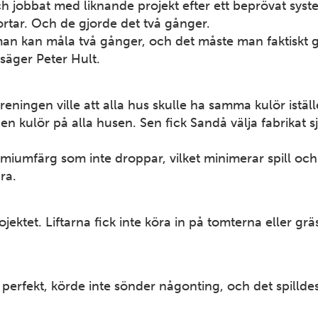
 jobbat med liknande projekt efter ett beprövat syst
ortar. Och de gjorde det två gånger.
an kan måla två gånger, och det måste man faktiskt g
 säger Peter Hult.
reningen ville att alla hus skulle ha samma kulör iställ
en kulör på alla husen. Sen fick Sandå välja fabrikat s
miumfärg som inte droppar, vilket minimerar spill och
ra.
ektet. Liftarna fick inte köra in på tomterna eller grä
erfekt, körde inte sönder någonting, och det spilldes