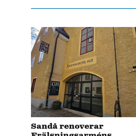
Sandå renoverar
Frälsningsarméns