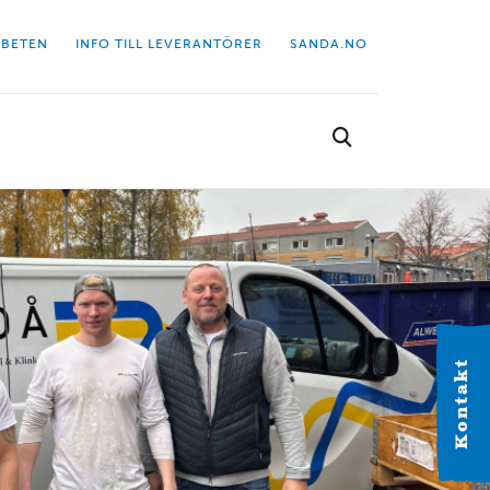
BETEN
INFO TILL LEVERANTÖRER
SANDA.NO
Välj kontor
Hitta dit närmaste kontor.
Kontakt
VÄSTERGÖTLAND
Alingsås
Industrigatan 2C 441 38 Alingsås Tel: 0322-63 41 20