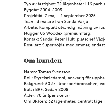
Typ av fastighet: 32 lägenheter i 16 parhu
Byggår: 2004-2005
Projekttid: 7 maj – 1 september 2025
Team: 3 målare från Sandå Växjö
6
Arbete: Komplett utvändig målning av fas
Flugger 05 Woodex (premiumfärg)
14
Kontakt Sandå: Peter Hult, platschef Växj
Resultat: Supernöjda medlemmar, endast 
4
Om kunden
Namn: Tomas Svensson
Roll: Styrelseledamot, ansvarig för upph
Bakgrund: 50 år i transportbranschen, va
Bott i BRF: Sedan 2008
Ålder: 70 år (pensionär)
Om BRF:en: 32 lägenheter, centralt läge i 