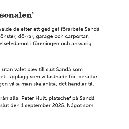
Bollnäs
Industrigatan 9 821 41 Bollnäs Tel: 070-394 37 55
sonalen’
Mer information
valde de efter ett gediget förarbete Sandå
fönster, dörrar, garage och carportar.
VÄSTERGÖTLAND
yrelseledamot i föreningen och ansvarig
Borås
Strömslundsgatan 3 507 62 Borås Tel: 070-378 99 04
Mer information
tan valet blev till slut Sandå som
ett upplägg som vi fastnade för, berättar
n vilka man ska anlita, det handlar till
DALARNA
Dalarna
ån alla. Peter Hult, platschef på Sandå
Främbyvägen 8 791 52 Falun Tel: 023-100 13
ts slut den 1 september 2025. Något som
Mer information