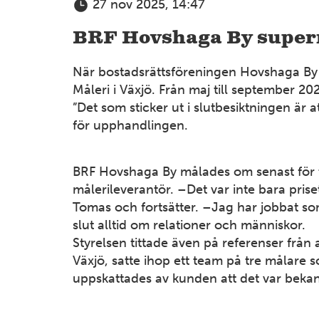
27 nov 2025, 14:47
BRF Hovshaga By supernö
När bostadsrättsföreningen Hovshaga By i 
Måleri i Växjö. Från maj till september 2
”Det som sticker ut i slutbesiktningen är 
för upphandlingen.
BRF Hovshaga By målades om senast för ti
målerileverantör. –Det var inte bara pris
Tomas och fortsätter. –Jag har jobbat som
slut alltid om relationer och människor.
Styrelsen tittade även på referenser frå
Växjö, satte ihop ett team på tre målare 
uppskattades av kunden att det var bekant