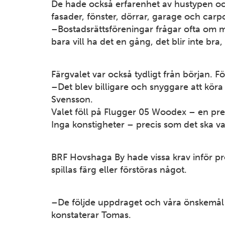
De hade också erfarenhet av hustypen och
fasader, fönster, dörrar, garage och carp
–Bostadsrättsföreningar frågar ofta om m
bara vill ha det en gång, det blir inte bra,
Färgvalet var också tydligt från början. Fö
–Det blev billigare och snyggare att köra 
Svensson.
Valet föll på Flugger 05 Woodex – en pre
Inga konstigheter – precis som det ska va
BRF Hovshaga By hade vissa krav inför proj
spillas färg eller förstöras något.
–De följde uppdraget och våra önskemål p
konstaterar Tomas.