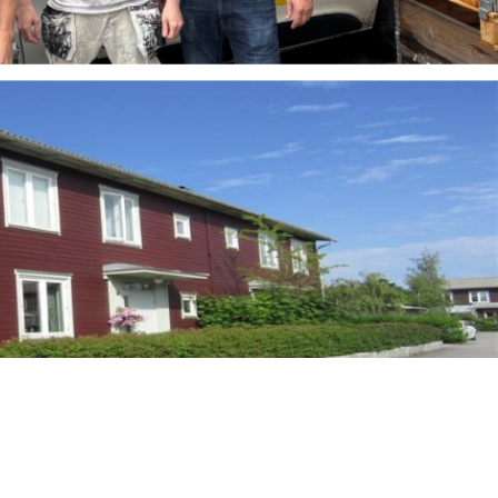
Mer information
STOCKHOLM
Arlanda
Berga Backe 2 182 53 Danderyd Tel: 070-655 22 78
Mer information
NORGE
Bodø
Andreas Markussons vei 66B 8019 Bodø Tel: +47 454
73 592
Mer information
BOLLNÄS