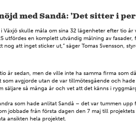
jd med Sandå: ’Det sitter i per
Växjö skulle måla om sina 32 lägenheter efter tio år 
025 utfördes en komplett utvändig målning av fasader, 
att nog att inget sticker ut,” säger Tomas Svensson, st
o år sedan, men de ville inte ha samma firma som då u
et som avgjorde utan de var tillmötesgående och hade 
 säljare så många år och vet att det känns i ryggmärge
n andra som hade anlitat Sandå – det var tummen upp fr
som jobbade från första dagen den 7 maj till projekte
a ansikten hela projektet.