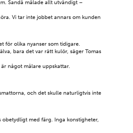
em. Sandå målade allt utvändigt –
UPPLAND
Enköping
öra. Vi tar inte jobbet annars om kunden
Gnejsgatan 5 749 40 Enköping Tel: 0171-203 00
Mer information
et för olika nyanser som tidigare.
jälva, bara det var rätt kulör, säger Tomas
SÖDERMANLAND
Eskilstuna
 är något målare uppskattar.
Fraktgatan 7 631 02 Eskilstuna Tel: 016-17 18 00
Mer information
smattorna, och det skulle naturligtvis inte
HALLAND
Falkenberg
Åkarevägen 4 311 32 Falkenberg Tel: 0346-818 18
 obetydligt med färg. Inga konstigheter,
Mer information