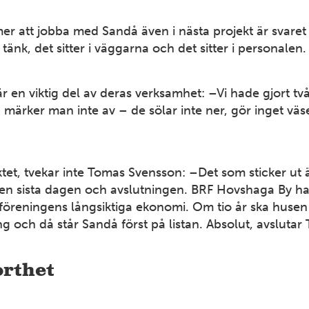
att jobba med Sandå även i nästa projekt är svaret 
tänk, det sitter i väggarna och det sitter i personalen.
är en viktig del av deras verksamhet: –Vi hade gjort t
märker man inte av – de sölar inte ner, gör inget väsen
2
t, tvekar inte Tomas Svensson: –Det som sticker ut är 
 den sista dagen och avslutningen. BRF Hovshaga By ha
 föreningens långsiktiga ekonomi. Om tio år ska husen
ng och då står Sandå först på listan. Absolut, avslutar
orthet