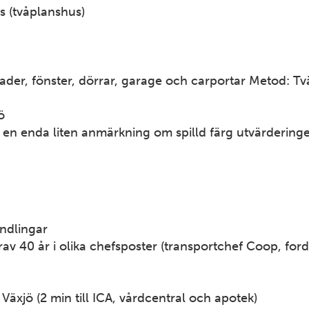
4
s (tvåplanshus)
12
ader, fönster, dörrar, garage och carportar Metod: 
ö
en enda liten anmärkning om spilld färg utvärderinge
7
andlingar
rav 40 år i olika chefsposter (transportchef Coop, fo
Växjö (2 min till ICA, vårdcentral och apotek)