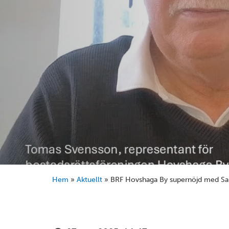
Hem
»
Aktuellt
»
BRF Hovshaga By supernöjd med Sandå