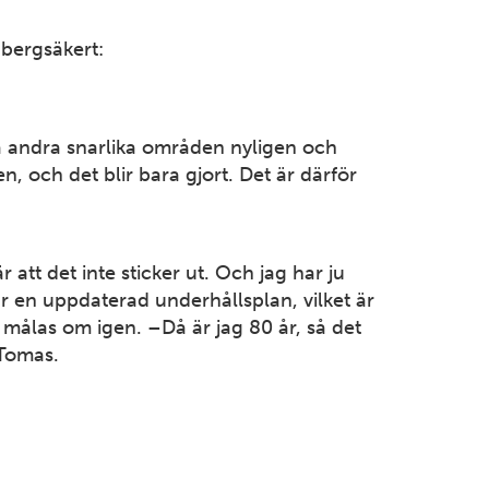
bergsäkert:
GÄSTRIKLAND
Gävle
Beckasinvägen 3 803 09 Gävle Tel: 026-18 80 40
Mer information
vå andra snarlika områden nyligen och
, och det blir bara gjort. Det är därför
VÄSTERGÖTLAND
Göteborg
att det inte sticker ut. Och jag har ju
Aröds Industriväg 76 417 05 Göteborg Tel: 031-338 74
r en uppdaterad underhållsplan, vilket är
80
 målas om igen. –Då är jag 80 år, så det
Mer information
 Tomas.
HALLAND
Halmstad
Kristinehedsvägen 27 302 44 Halmstad Tel: 035-16 98